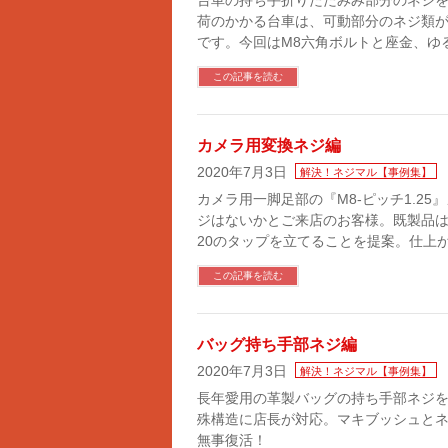
台車の持ち手折りたたみみ部分のネジ
荷のかかる台車は、可動部分のネジ類
です。今回はM8六角ボルトと座金、ゆ
この記事を読む
カメラ用変換ネジ編
2020年7月3日
解決！ネジマル【事例集】
カメラ用一脚足部の『M8-ピッチ1.25』
ジはないかとご来店のお客様。既製品はな
20のタップを立てることを提案。仕上が
この記事を読む
バッグ持ち手部ネジ編
2020年7月3日
解決！ネジマル【事例集】
長年愛用の革製バッグの持ち手部ネジ
殊構造に店長が対応。マキブッシュと
無事復活！