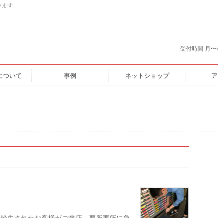
います
受付時間 月〜金 9:
について
事例
ネットショップ
ア