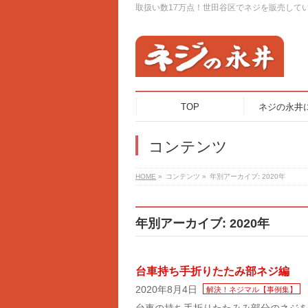
取扱い数17万点！世田谷区でネジを販売して
TOP
ネジの永井
コンテンツ
HOME
»
コンテンツ
»
年別アーカイブ: 2020年
年別アーカイブ: 2020年
台車持ち手折りたたみ部ネジ編
2020年8月4日
解決！ネジマル【事例集】