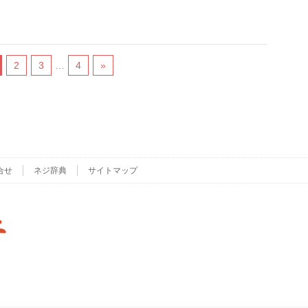
2
3
…
4
»
合せ
ネジ辞典
サイトマップ