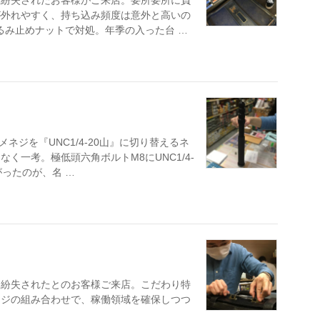
を紛失されたお客様がご来店。要所要所に負
が外れやすく、持ち込み頻度は意外と高いの
るみ止めナットで対処。年季の入った台 …
メネジを『UNC1/4-20山』に切り替えるネ
く一考。極低頭六角ボルトM8にUNC1/4-
ったのが、名 …
を紛失されたとのお客様ご来店。こだわり特
ネジの組み合わせで、稼働領域を確保しつつ