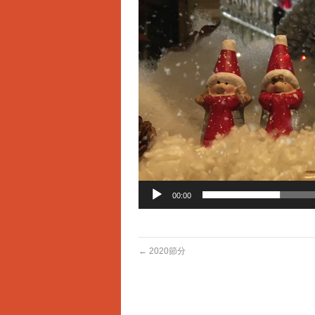
レ
ー
ヤ
ー
00:00
←
2020節分