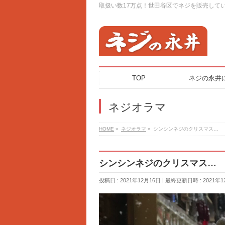
取扱い数17万点！世田谷区でネジを販売して
TOP
ネジの永井
ネジオラマ
HOME
»
ネジオラマ
»
シンシンネジのクリスマス…
シンシンネジのクリスマス…
投稿日 : 2021年12月16日
最終更新日時 : 2021年1
動
画
プ